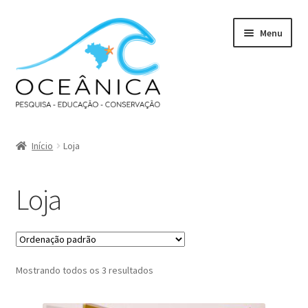
Pular
Pular
Menu
para
para
navegação
o
conteúdo
Início
Loja
Loja
Mostrando todos os 3 resultados