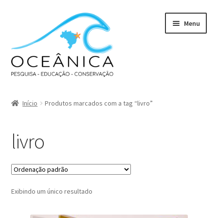
Pular
Pular
Menu
para
para
navegação
o
conteúdo
Início
Produtos marcados com a tag “livro”
livro
Exibindo um único resultado